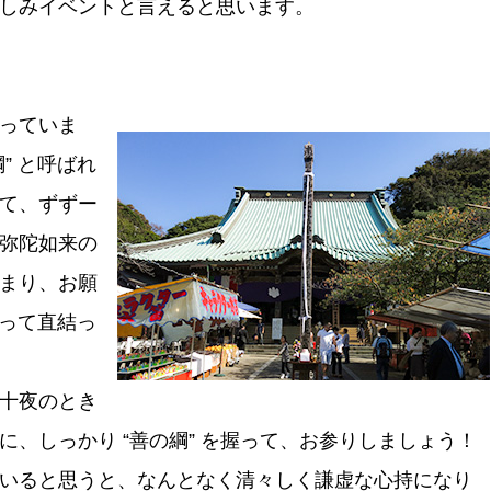
しみイベントと言えると思います。
っていま
” と呼ばれ
て、ずずー
弥陀如来の
まり、お願
わって直結っ
十夜のとき
、しっかり “善の綱” を握って、お参りしましょう！
いると思うと、なんとなく清々しく謙虚な心持になり