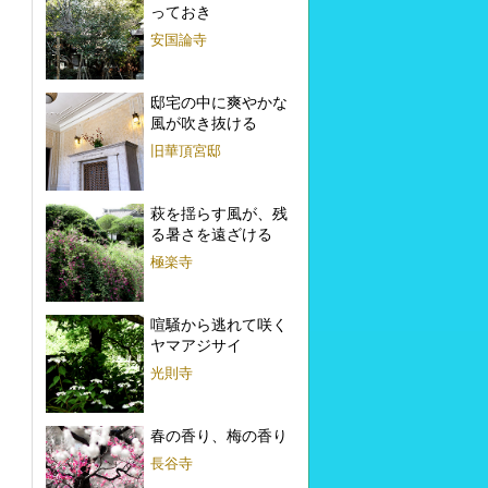
っておき
安国論寺
邸宅の中に爽やかな
風が吹き抜ける
旧華頂宮邸
萩を揺らす風が、残
る暑さを遠ざける
極楽寺
喧騒から逃れて咲く
ヤマアジサイ
光則寺
春の香り、梅の香り
長谷寺