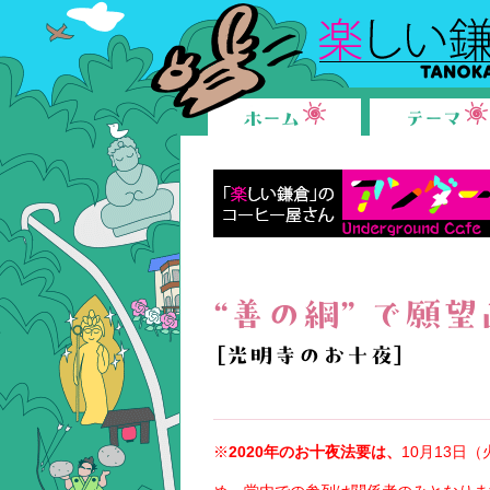
楽しい鎌倉
ホーム
テーマ
“善の綱” で願
［光明寺のお十夜］
※
2020年のお十夜法要は、
10月13日