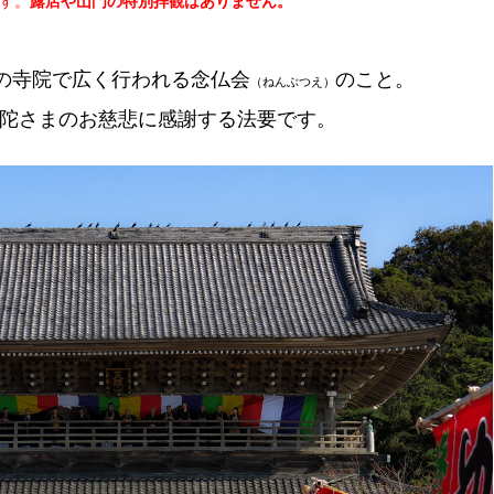
す。
露店や山門の特別拝観はありません。
の寺院で広く行われる念仏会
のこと。
（ねんぶつえ）
陀さまのお慈悲に感謝する法要です。