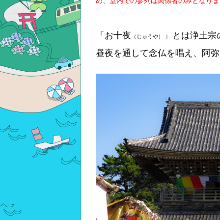
め、堂内での参列は関係者のみとなりま
「お十夜
」とは浄土宗
（じゅうや）
昼夜を通して念仏を唱え、阿弥