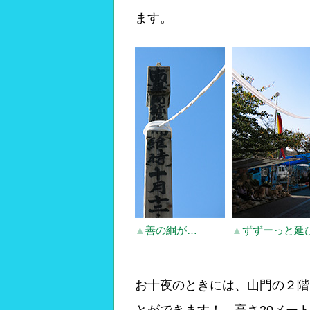
ます。
▲
善の綱が…
▲
ずずーっと延
お十夜のときには、山門の２階