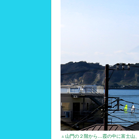
▲
山門の２階から…霞の中に富士山