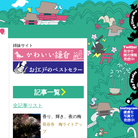
た
の
か
ま
姉妹サイト
かわいい鎌倉
お江戸の鎌倉
Follow me
記事一覧
全記事リスト
香り、輝き、夜の梅
長谷寺 梅ライトアッ
プ