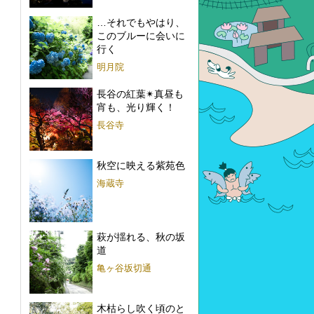
Instagram
…それでもやはり、
このブルーに会いに
行く
明月院
長谷の紅葉✴︎真昼も
宵も、光り輝く！
長谷寺
秋空に映える紫苑色
海蔵寺
萩が揺れる、秋の坂
道
亀ヶ谷坂切通
木枯らし吹く頃のと