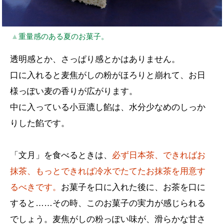
▲
重量感のある夏のお菓子。
透明感とか、さっぱり感とかはありません。
口に入れると麦焦がしの粉がほろりと崩れて、お日
様っぽい麦の香りが広がります。
中に入っている小豆漉し餡は、水分少なめのしっか
りした餡です。
「文月」を食べるときは、
必ず日本茶、できればお
抹茶、もっとできれば冷水でたてたお抹茶を用意す
るべきです。
お菓子を口に入れた後に、お茶を口に
すると……その時、このお菓子の実力が感じられる
でしょう。麦焦がしの粉っぽい味が、滑らかな甘さ