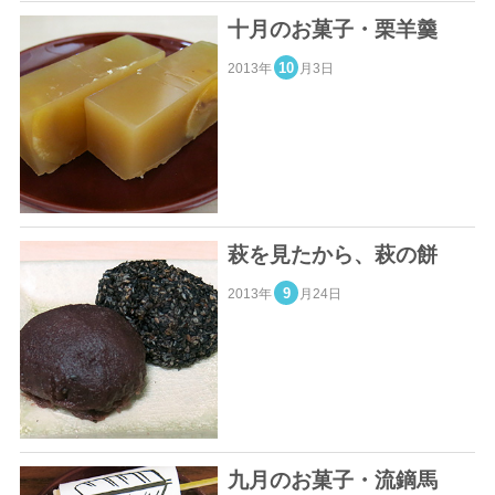
十月のお菓子・栗羊羹
10
2013年
月3日
萩を見たから、萩の餅
9
2013年
月24日
九月のお菓子・流鏑馬