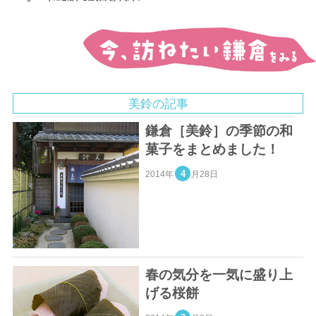
今、訪ねたい鎌倉をみる
美鈴の記事
鎌倉［美鈴］の季節の和
菓子をまとめました！
4
2014年
月28日
春の気分を一気に盛り上
げる桜餅