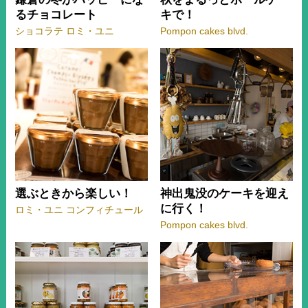
るチョコレート
キで！
ショコラテ ロミ・ユニ
Pompon cakes blvd.
選ぶときから楽しい！
神出鬼没のケーキを迎え
に行く！
ロミ・ユニ コンフィチュール
Pompon cakes blvd.