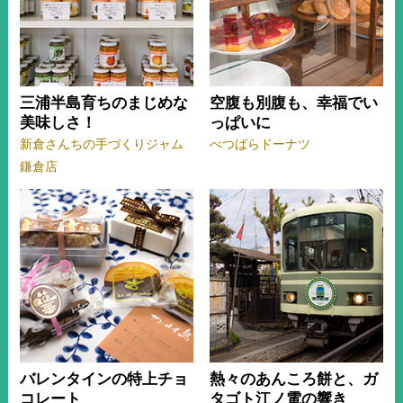
三浦半島育ちのまじめな
空腹も別腹も、幸福でい
美味しさ！
っぱいに
新倉さんちの手づくりジャム
べつばらドーナツ
鎌倉店
バレンタインの特上チョ
熱々のあんころ餅と、ガ
コレート
タゴト江ノ電の響き