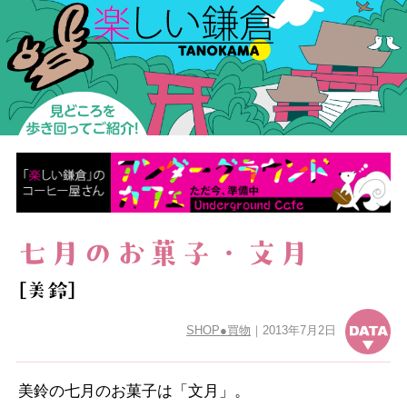
た
の
か
ま
楽しい鎌倉
七月のお菓子・文月
［美鈴］
SHOP
●
買物
｜2013年7月2日
データ
美鈴の七月のお菓子は「文月」。