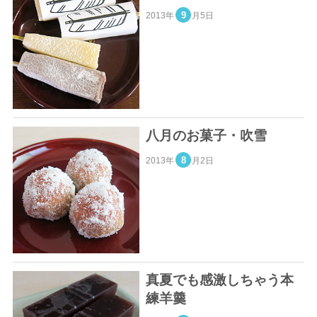
9
2013年
月5日
八月のお菓子・吹雪
8
2013年
月2日
真夏でも感激しちゃう本
練羊羹