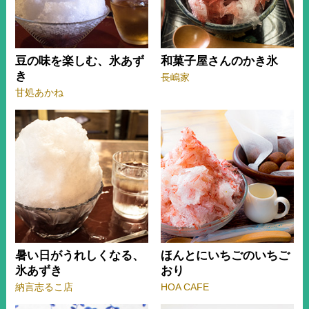
豆の味を楽しむ、氷あず
和菓子屋さんのかき氷
き
長嶋家
甘処あかね
暑い日がうれしくなる、
ほんとにいちごのいちご
氷あずき
おり
納言志るこ店
HOA CAFE